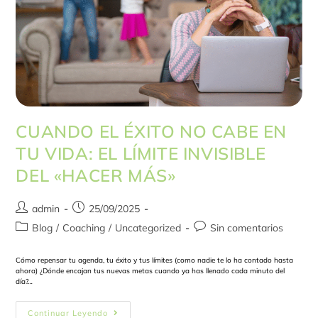
CUANDO EL ÉXITO NO CABE EN
TU VIDA: EL LÍMITE INVISIBLE
DEL «HACER MÁS»
admin
25/09/2025
Blog
/
Coaching
/
Uncategorized
Sin comentarios
Cómo repensar tu agenda, tu éxito y tus límites (como nadie te lo ha contado hasta
ahora) ¿Dónde encajan tus nuevas metas cuando ya has llenado cada minuto del
día?…
Continuar Leyendo