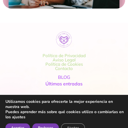
Política de Privacidad
Aviso Legal
Política de Cookies
Contacto
BLOG
Últimas entradas
Utilizamos cookies para ofrecerte la mejor experiencia en
nuestra web.
Puedes aprender más sobre qué cookies utilizo o cambiarlas en
© 2023
Crece Con Pasión
los ajustes
Todos los derechos reservados
Aceptar
Rechazar
Ajustes